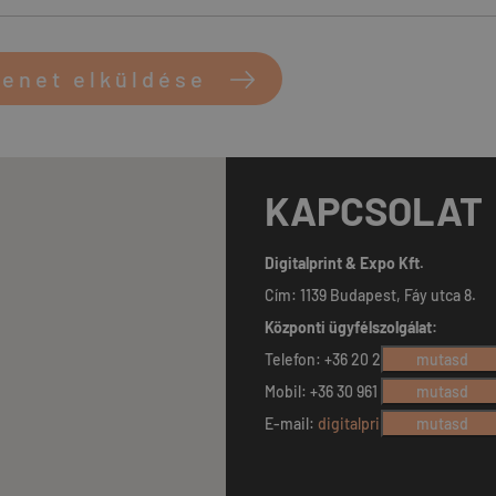
enet elküldése
KAPCSOLAT
Digitalprint & Expo Kft.
Cím: 1139 Budapest, Fáy utca 8.
Központi ügyfélszolgálat:
Telefon: +36 20 230 8736
mutasd
Mobil: +36 30 961 9645
mutasd
E-mail:
digitalprint@digitalprint.
mutasd