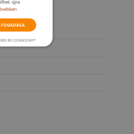
lhet: újra
ővebben
ELFOGADÁSA
RED BY COOKIESCRIPT