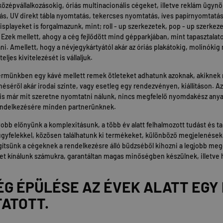
 középvállalkozásokig, óriás multinacionális cégeket, illetve reklám ügynö
s, UV direkt tábla nyomtatás, tekercses nyomtatás, íves papírnyomtatás, v
splayeket is forgalmazunk, mint; roll - up szerkezetek, pop - up szerkezete
 Ezek mellett, ahogy a cég fejlődött mind gépparkjában, mint tapasztala
i. Amellett, hogy a névjegykártyától akár az óriás plakátokig, molinókig 
eljes kivitelezését is vállaljuk.
termünkben egy kávé mellett remek ötleteket adhatunk azoknak, akiknek 
éséről akár irodai szinte, vagy esetleg egy rendezvényen, kiállításon. A
 is már mit szeretne nyomtatni nálunk, nincs megfelelő nyomdakész anyag
endelkezésére minden partnerünknek.
bb előnyünk a komplexitásunk, a több év alatt felhalmozott tudást és t
ügyfelekkel, közösen találhatunk ki termékeket, különböző megjelenések
ítsünk a cégeknek a rendelkezésre álló büdzséből kihozni a legjobb meg
t kínálunk számukra, garantáltan magas minőségben készülnek, illetve
ÉG ÉPÜLÉSE AZ ÉVEK ALATT EGY
ATOTT.