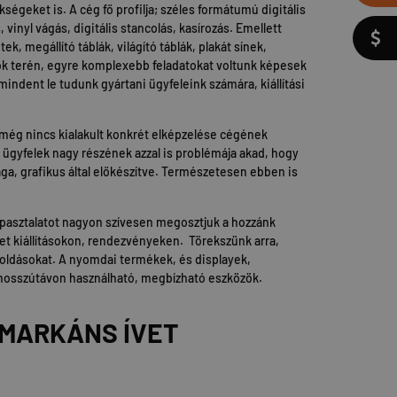
kségeket is. A cég fő profilja; széles formátumú digitális
inyl vágás, digitális stancolás, kasírozás. Emellett
k, megállító táblák, világító táblák, plakát sínek,
tok terén, egyre komplexebb feladatokat voltunk képesek
mindent le tudunk gyártani ügyfeleink számára, kiállítási
még nincs kialakult konkrét elképzelése cégének
z ügyfelek nagy részének azzal is problémája akad, hogy
a, grafikus által előkészítve. Természetesen ebben is
apasztalatot nagyon szívesen megosztjuk a hozzánk
et kiállításokon, rendezvényeken. Törekszünk arra,
oldásokat. A nyomdai termékek, és displayek,
 hosszútávon használható, megbízható eszközök.
 MARKÁNS ÍVET