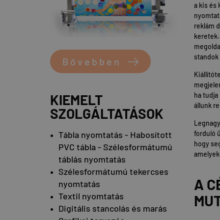
a kis és
nyomtatá
reklám di
keretek.
megoldan
standok t
Bővebben
Kiállító
megjelen
ha tudja
KIEMELT
állunk r
SZOLGÁLTATÁSOK
Legnagyo
Tábla nyomtatás - Habosított
forduló 
hogy seg
PVC tábla - Szélesformátumú
amelyeke
táblás nyomtatás
Szélesformátumú tekercses
A C
nyomtatás
Textil nyomtatás
MUT
Digitális stancolás és marás