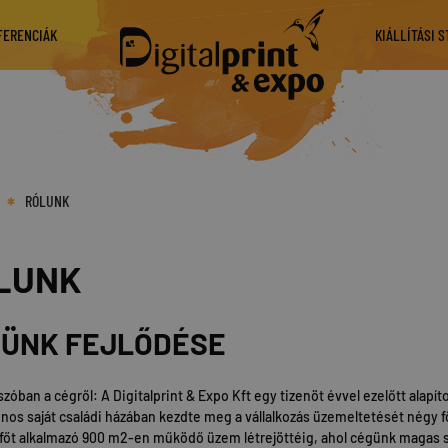
FERENCIÁK
KIÁLLÍTÁSI 
RÓLUNK
LUNK
ÜNK FEJLŐDÉSE
zóban a cégről: A Digitalprint & Expo Kft egy tizenöt évvel ezelőtt alapít
onos saját családi házában kezdte meg a vállalkozás üzemeltetését négy fő 
főt alkalmazó 900 m2-en működő üzem létrejöttéig, ahol cégünk magas szí