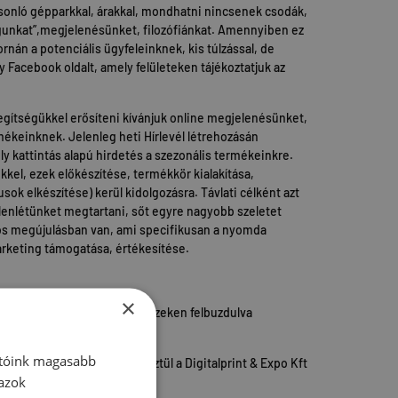
hasonló gépparkkal, árakkal, mondhatni nincsenek csodák,
ngunkat”,megjelenésünket, filozófiánkat. Amennyiben ez
rnán a potenciális ügyfeleinknek, kis túlzással, de
 Facebook oldalt, amely felületeken tájékoztatjuk az
egítségükkel erősíteni kívánjuk online megjelenésünket,
rmékeinknek. Jelenleg heti Hírlevél létrehozásán
 kattintás alapú hirdetés a szezonális termékeinkre.
kkel, ezek előkészítése, termékkör kialakítása,
ok elkészítése) kerül kidolgozásra. Távlati célként azt
jelenlétünket megtartani, sőt egyre nagyobb szeletet
tos megújulásban van, ami specifikusan a nyomda
arketing támogatása, értékesítése.
×
tt és hallott tapasztalatok. Ezeken felbuzdulva
sználva, kamatoztatva.
atóink magasabb
kat, és még sok éven keresztül a Digitalprint & Expo Kft
 azok