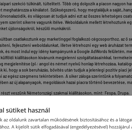
ipari szekció túlkínált, túltelített. Több cég dolgozik a piacon nagyon 
et meghatározza a kínálatot. Szükségszerű, hogy megtaláljuk a saját,,ha
örvonalazódik, és világosan át tudjuk adni ezt az összes lehetséges csato
em szerint sikerre vagyunk ítélve. Weboldalunk mellett létrehoztunk egy
nket újdonságokról, készülő munkákról.
últban csatlakoztunk egy marketinggel foglalkozó cégcsoporthoz, az ő s
síteni, fejleszteni weboldalunkat, illetve létrehozni egy web áruházat te
k, és most indul egy idény kampányunk a Google AdWords felületén, mely
 külföldi kiállításokon kívánunk megjelenni szolgáltatásainkkal, termékein
g megjelenítése (pl.: angol és német nyelvű honlap létrehozása, katalógus
 ki, hogy a sok beruházás, bővítés után tudjuk a jelenlegi pozitív piaci 
ni az egész szegmens tekintetében. A siker záloga szerintünk a folyama
ében az új alapanyagok, megoldások hazai piacra történő bevezetése, m
 részt veszünk Németországi szakmai kiállításokon, mint: Fespa, Drupa.
zerzéseinket, alapanyag választásainkat nagyban befolyásolták az itt láto
l sütiket használ
nk nyitni a külföldi piac felé a megszerzett sokrétű tapasztalatokat felha
nk az oldalunk zavartalan működésének biztosításához és a látog
őleg a következő hónapokban sikerrel tudjuk zárni ezeket a kitűzött célo
ához. A kijelölt sütik elfogadásával (engedélyezésével) hozzájárul
 részvevője lesz a magyarországi digitális nyomdai piacnak.