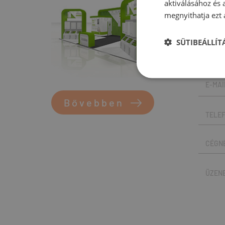
aktiválásához és 
megnyithatja ezt a
AJ
SÜTIBEÁLLÍ
Bővebben