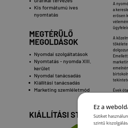
Grafikai tervezés
A nyomda
Kis formátumú íves
a keresl
nyomtatás
erősen k
vélemény
ügyfelei
MEGTÉRÜLŐ
A közelm
MEGOLDÁSOK
tökélete
dolgozun
Nyomdai szolgáltatások
Emellett
Nyomtatás - nyomda XIII.
marketin
kerület
emelnénk
birtokol
Nyomdai tanácsadás
tekintet
Kiállítási tanácsadás
Marketing szemléletmód
Évek óta
A gépbes
Ez a webolda
szeretné
KIÁLLÍTÁSI STAND
Sütiket használu
Remélhet
szintű kiszolgálás
jelentős