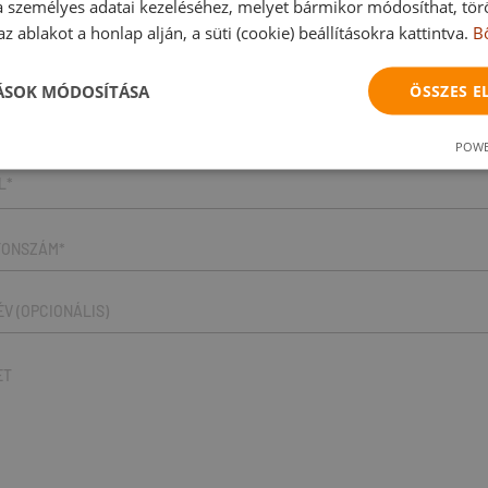
a személyes adatai kezeléséhez, melyet bármikor módosíthat, törö
z ablakot a honlap alján, a süti (cookie) beállításokra kattintva.
B
ÁNLATKÉRÉS
TÁSOK MÓDOSÍTÁSA
ÖSSZES 
POWE