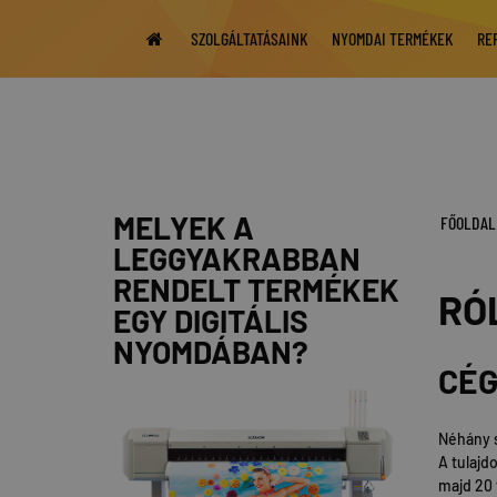
SZOLGÁLTATÁSAINK
NYOMDAI TERMÉKEK
RE
MELYEK A
FŐOLDAL
LEGGYAKRABBAN
RENDELT TERMÉKEK
RÓ
EGY DIGITÁLIS
NYOMDÁBAN?
CÉG
Néhány s
A tulajd
majd 20 