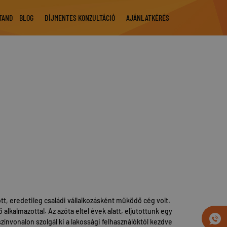
STAND
BLOG
DÍJMENTES KONZULTÁCIÓ
AJÁNLATKÉRÉS
ott, eredetileg családi vállalkozásként működő cég volt.
alkalmazottal. Az azóta eltel évek alatt, eljutottunk egy
nvonalon szolgál ki a lakossági felhasználóktól kezdve