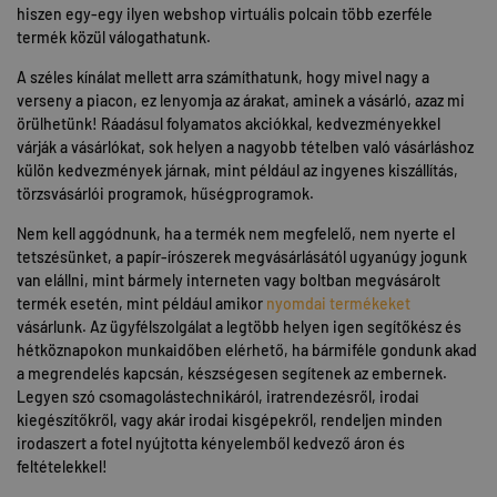
hiszen egy-egy ilyen webshop virtuális polcain több ezerféle
termék közül válogathatunk.
A széles kínálat mellett arra számíthatunk, hogy mivel nagy a
verseny a piacon, ez lenyomja az árakat, aminek a vásárló, azaz mi
örülhetünk! Ráadásul folyamatos akciókkal, kedvezményekkel
várják a vásárlókat, sok helyen a nagyobb tételben való vásárláshoz
külön kedvezmények járnak, mint például az ingyenes kiszállítás,
törzsvásárlói programok, hűségprogramok.
Nem kell aggódnunk, ha a termék nem megfelelő, nem nyerte el
tetszésünket, a papír-írószerek megvásárlásától ugyanúgy jogunk
van elállni, mint bármely interneten vagy boltban megvásárolt
termék esetén, mint például amikor
nyomdai termékeket
vásárlunk. Az ügyfélszolgálat a legtöbb helyen igen segítőkész és
hétköznapokon munkaidőben elérhető, ha bármiféle gondunk akad
a megrendelés kapcsán, készségesen segítenek az embernek.
Legyen szó csomagolástechnikáról, iratrendezésről, irodai
kiegészítőkről, vagy akár irodai kisgépekről, rendeljen minden
irodaszert a fotel nyújtotta kényelemből kedvező áron és
feltételekkel!