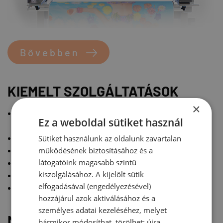
Bővebben
KIEMELT SZOLGÁLTATÁSOK
×
Tábla nyomtatás - Habosított PVC tábla -
Ez a weboldal sütiket használ
Szélesformátumú táblás nyomtatás
Szélesformátumú tekercses nyomtatás
Sütiket használunk az oldalunk zavartalan
Textil nyomtatás
működésének biztosításához és a
Digitális stancolás és marás
látogatóink magasabb szintű
kiszolgálásához. A kijelölt sütik
Grafikai tervezés
elfogadásával (engedélyezésével)
Kis formátumú íves nyomtatás
hozzájárul azok aktiválásához és a
személyes adatai kezeléséhez, melyet
MEGTÉRÜLŐ MEGOLDÁSOK
bármikor módosíthat, törölhet: újra