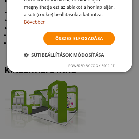
megnyithatja ezt az ablakot a honlap alján,
Nyomdai szolgáltatások
a süti (cookie) beállításokra kattintva.
Nyomtatás - nyomda XIII. kerület
Bővebben
Nyomdai tanácsadás
Kiállítási tanácsadás
ÖSSZES ELFOGADÁSA
Marketing szemléletmód
SÜTIBEÁLLÍTÁSOK MÓDOSÍTÁSA
POWERED BY COOKIESCRIPT
KIÁLLÍTÁSI STAND