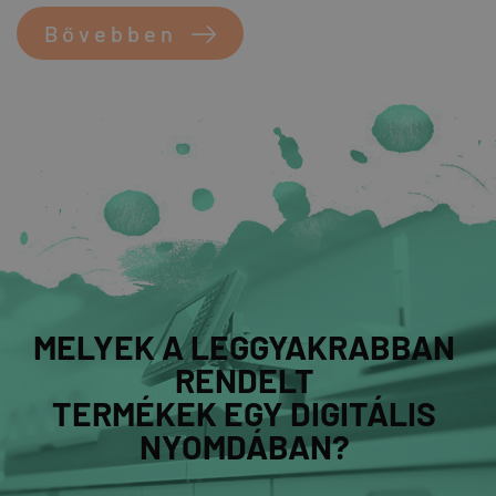
Bővebben
MELYEK A LEGGYAKRABBAN
RENDELT
TERMÉKEK EGY DIGITÁLIS
NYOMDÁBAN?