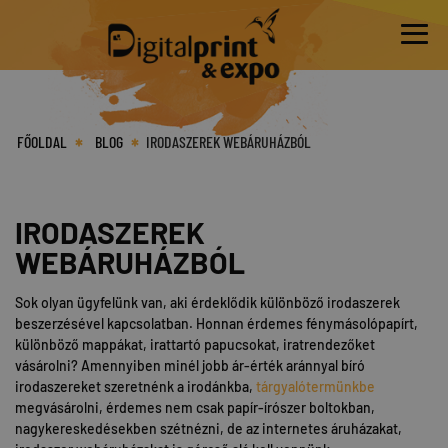
FŐOLDAL
BLOG
IRODASZEREK WEBÁRUHÁZBÓL
IRODASZEREK
WEBÁRUHÁZBÓL
Sok olyan ügyfelünk van, aki érdeklődik különböző irodaszerek
beszerzésével kapcsolatban. Honnan érdemes fénymásolópapírt,
különböző mappákat, irattartó papucsokat, iratrendezőket
vásárolni? Amennyiben minél jobb ár-érték aránnyal bíró
irodaszereket szeretnénk a irodánkba,
tárgyalótermünkbe
megvásárolni, érdemes nem csak papír-írószer boltokban,
nagykereskedésekben szétnézni, de az internetes áruházakat,