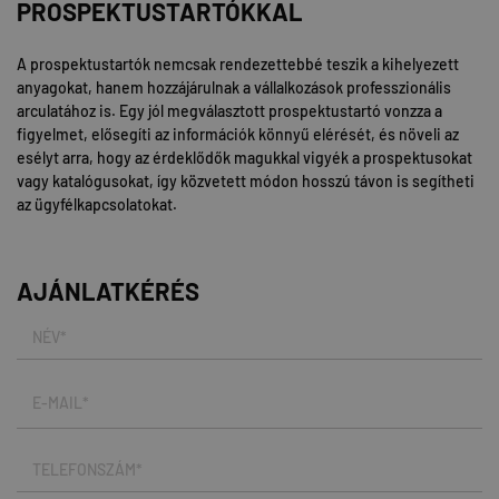
PROSPEKTUSTARTÓKKAL
A prospektustartók nemcsak rendezettebbé teszik a kihelyezett
anyagokat, hanem hozzájárulnak a vállalkozások professzionális
arculatához is. Egy jól megválasztott prospektustartó vonzza a
figyelmet, elősegíti az információk könnyű elérését, és növeli az
esélyt arra, hogy az érdeklődők magukkal vigyék a prospektusokat
vagy katalógusokat, így közvetett módon hosszú távon is segítheti
az ügyfélkapcsolatokat.
AJÁNLATKÉRÉS