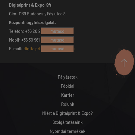
Digitalprint & Expo Kft.
Cím: 1139 Budapest, Fáy utca 8.
Központi ügyfélszolgálat:
Telefon: +36 20 230 8736
mutasd
Mobil: +36 30 961 9645
mutasd
E-mail:
digitalprint@digitalprint.hu
mutasd
Pályázatok
Főoldal
Karrier
Rólunk
Miért a Digitalprint & Expo?
Szolgáltatásaink
Nyomdai termékek