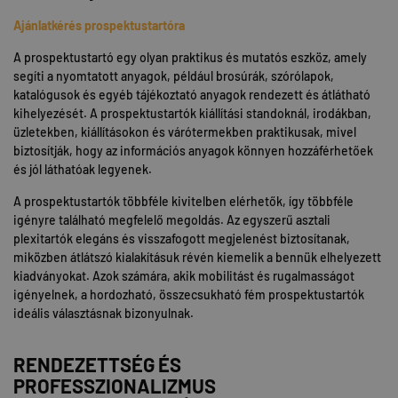
Ajánlatkérés prospektustartóra
A prospektustartó egy olyan praktikus és mutatós eszköz, amely
segíti a nyomtatott anyagok, például brosúrák, szórólapok,
katalógusok és egyéb tájékoztató anyagok rendezett és átlátható
kihelyezését. A prospektustartók kiállítási standoknál, irodákban,
üzletekben, kiállításokon és várótermekben praktikusak, mivel
biztosítják, hogy az információs anyagok könnyen hozzáférhetőek
és jól láthatóak legyenek.
A prospektustartók többféle kivitelben elérhetők, így többféle
igényre található megfelelő megoldás. Az egyszerű asztali
plexitartók elegáns és visszafogott megjelenést biztosítanak,
miközben átlátszó kialakításuk révén kiemelik a bennük elhelyezett
kiadványokat. Azok számára, akik mobilitást és rugalmasságot
igényelnek, a hordozható, összecsukható fém prospektustartók
ideális választásnak bizonyulnak.
RENDEZETTSÉG ÉS
PROFESSZIONALIZMUS