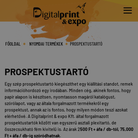
FŐOLDAL
NYOMDAI TERMÉKEK
PROSPEKTUSTARTÓ
PROSPEKTUSTARTÓ
Egy szép prospektustartó kiegészíthet egy kiállítási standot, remek
információhordozó egy irodában. Minden cég, akinek fontos, hogy
papír alapon is készítsen, nyomtasson magáról katalógust,
szórólapot, vagy az általa forgalmazott termékekről egy
prospektust, annak az is fontos, hogy milyen módon teszi azokat
elérhetővé. A Digitalprint & expo Kft. által forgalmazott
prospektustartók között van egyszerű asztali plexitartó, de
összecsukható fém kivitelű is. Az árak 2
500 Ft + áfa / db-tól, 75,000
Ft + áfa / db-ig szóródhatnak
.