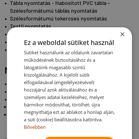
Tábla nyomtatás - Habosított PVC tábla -
Szélesformátumú táblás nyomtatás
Szélesformátumú tekercses nyomtatás
Textil nyomtatás
×
Digitális stancolás és marás
Grafikai tervezés
Ez a weboldal sütiket használ
Kis formátumú íves nyomtatás
Sütiket használunk az oldalunk zavartalan
működésének biztosításához és a
látogatóink magasabb szintű
MEGTÉRÜLŐ MEGOLDÁSOK
kiszolgálásához. A kijelölt sütik
elfogadásával (engedélyezésével)
Nyomdai szolgáltatások
hozzájárul azok aktiválásához és a
Nyomtatás - nyomda XIII. kerület
személyes adatai kezeléséhez, melyet
Nyomdai tanácsadás
bármikor módosíthat, törölhet: újra
Kiállítási tanácsadás
megnyithatja ezt az ablakot a honlap alján,
Marketing szemléletmód
a süti (cookie) beállításokra kattintva.
Bővebben