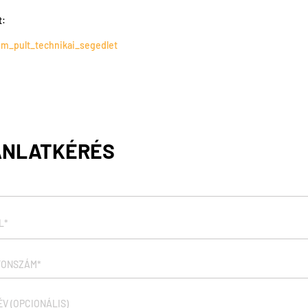
t:
um_pult_technikai_segedlet
ÁNLATKÉRÉS