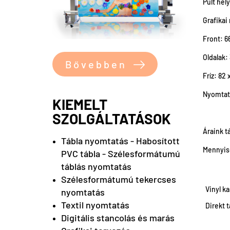
Pult hel
Grafikai
Front: 6
Oldalak:
Bővebben
Fríz: 82
Nyomtat
KIEMELT
SZOLGÁLTATÁSOK
Áraink t
Tábla nyomtatás - Habosított
Mennyisé
PVC tábla - Szélesformátumú
táblás nyomtatás
Szélesformátumú tekercses
Vinyl ka
nyomtatás
Textil nyomtatás
Direkt 
Digitális stancolás és marás