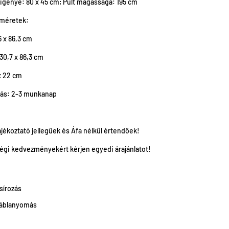
yigénye: 80 x 45 cm; Pult magassága: 195 cm
 méretek:
6 x 86,3 cm
 30,7 x 86,3 cm
 x 22 cm
ás: 2-3 munkanap
ájékoztató jellegűek és Áfa nélkül értendőek!
gi kedvezményekért kérjen egyedi árajánlatot!
sírozás
táblanyomás