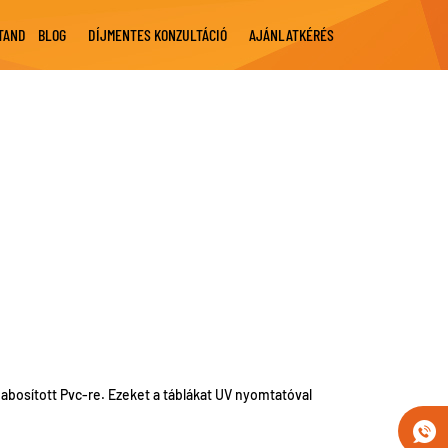
STAND
BLOG
DÍJMENTES KONZULTÁCIÓ
AJÁNLATKÉRÉS
abosított Pvc-re. Ezeket a táblákat UV nyomtatóval