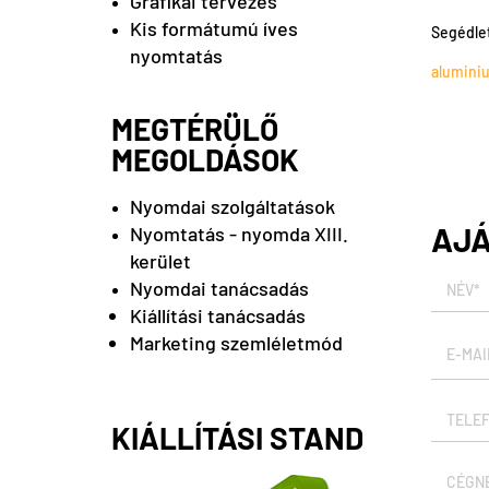
Grafikai tervezés
Kis formátumú íves
Segédle
nyomtatás
alumini
MEGTÉRÜLŐ
MEGOLDÁSOK
Nyomdai szolgáltatások
AJ
Nyomtatás - nyomda XIII.
kerület
Nyomdai tanácsadás
Kiállítási tanácsadás
Marketing szemléletmód
KIÁLLÍTÁSI STAND