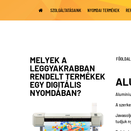
SZOLGÁLTATÁSAINK
NYOMDAI TERMÉKEK
RE
MELYEK A
FŐOLDAL
LEGGYAKRABBAN
RENDELT TERMÉKEK
AL
EGY DIGITÁLIS
NYOMDÁBAN?
Alumíniu
A szerke
Javasolj
tudjuk ny