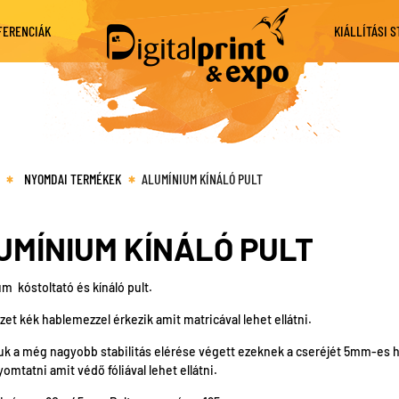
FERENCIÁK
KIÁLLÍTÁSI 
NYOMDAI TERMÉKEK
ALUMÍNIUM KÍNÁLÓ PULT
UMÍNIUM KÍNÁLÓ PULT
m kóstoltató és kínáló pult.
zet kék hablemezzel érkezik amit matricával lehet ellátni.
uk a még nagyobb stabilitás elérése végett ezeknek a cseréjét 5mm-es h
omtatni amit védő fóliával lehet ellátni.