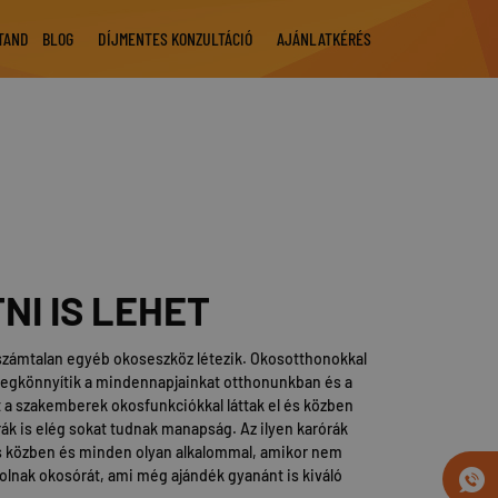
STAND
BLOG
DÍJMENTES KONZULTÁCIÓ
AJÁNLATKÉRÉS
I IS LEHET
számtalan egyéb okoseszköz létezik. Okosotthonokkal
 megkönnyítik a mindennapjainkat otthonunkban és a
a szakemberek okosfunkciókkal láttak el és közben
ák is elég sokat tudnak manapság. Az ilyen karórák
s közben és minden olyan alkalommal, amikor nem
olnak okosórát, ami még ajándék gyanánt is kiváló