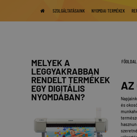
SZOLGÁLTATÁSAINK
NYOMDAI TERMÉKEK
RE
MELYEK A
FŐOLDAL
LEGGYAKRABBAN
RENDELT TERMÉKEK
AZ
EGY DIGITÁLIS
NYOMDÁBAN?
Napjaink
és okosó
munkahel
természe
hasznunk
szeretné