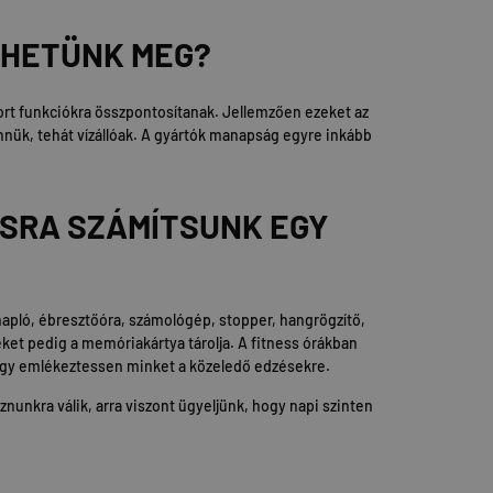
THETÜNK MEG?
port funkciókra összpontosítanak. Jellemzően ezeket az
bennük, tehát vízállóak. A gyártók manapság egyre inkább
ÁSRA SZÁMÍTSUNK EGY
napló, ébresztőóra, számológép, stopper, hangrögzítő,
ket pedig a memóriakártya tárolja. A fitness órákban
, hogy emlékeztessen minket a közeledő edzésekre.
unkra válik, arra viszont ügyeljünk, hogy napi szinten