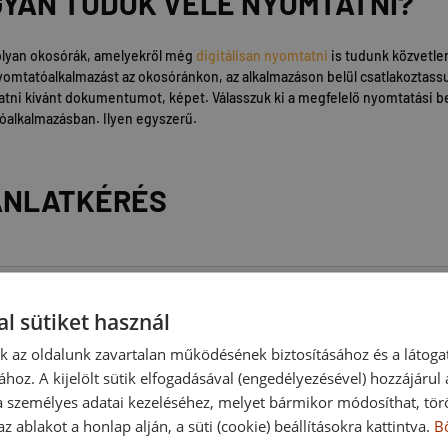
YAN TUDOK VELE NYOMTATNI?
olyan okosórák, amelyekről még
digitálisan nyomtatni
is tudunk közvetle
omtatóalkalmazást az okosóránkon, az alkalmazáson belül csatlakoztassuk
tni kívánt dokumentumot, képet. Válasszuk ki a megfelelő nyomtatási be
alkalmazásban. Ilyen egyszerű.
ÁNLATKÉRÉS
l sütiket használ
nk az oldalunk zavartalan működésének biztosításához és a látog
ához. A kijelölt sütik elfogadásával (engedélyezésével) hozzájárul
a személyes adatai kezeléséhez, melyet bármikor módosíthat, törö
z ablakot a honlap alján, a süti (cookie) beállításokra kattintva.
B