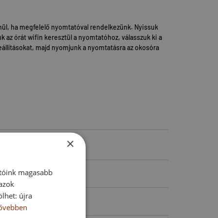
nül, ha megfelelő nyomtatóval rendelkezünk. Nyissuk
 az órát wifin keresztül a nyomtatóhoz, válasszuk ki a
állításokat, majd nyomjunk a nyomtatásra az okosóra
×
atóink magasabb
 azok
lhet: újra
ővebben