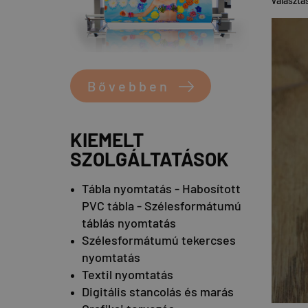
választá
Bővebben
KIEMELT
SZOLGÁLTATÁSOK
Tábla nyomtatás - Habosított
PVC tábla - Szélesformátumú
táblás nyomtatás
Szélesformátumú tekercses
nyomtatás
Textil nyomtatás
Digitális stancolás és marás