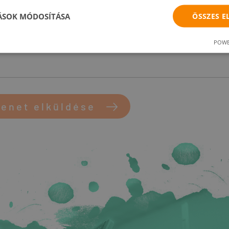
TÁSOK MÓDOSÍTÁSA
ÖSSZES 
POWE
enet elküldése