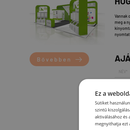
HOG
Vannak 
meg a ny
kinyomta
nyomtató
AJ
Bővebben
Ez a webolda
Sütiket használu
szintű kiszolgálás
aktiválásához és 
megnyithatja ezt a