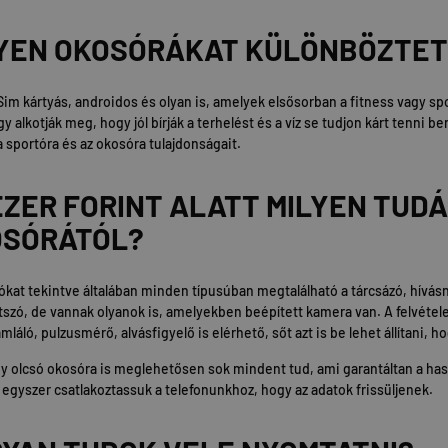
YEN OKOSÓRÁKAT KÜLÖNBÖZTE
Sim kártyás, androidos és olyan is, amelyek elsősorban a fitness vagy s
gy alkotják meg, hogy jól bírják a terhelést és a víz se tudjon kárt tenni 
a sportóra és az okosóra tulajdonságait.
EZER FORINT ALATT MILYEN TUD
OSÓRÁTÓL?
ókat tekintve általában minden típusúban megtalálható a tárcsázó, hívás
tszó, de vannak olyanok is, amelyekben beépített kamera van. A felvétele
mláló, pulzusmérő, alvásfigyelő is elérhető, sőt azt is be lehet állítani
y olcsó okosóra is meglehetősen sok mindent tud, ami garantáltan a haszn
 egyszer csatlakoztassuk a telefonunkhoz, hogy az adatok frissüljenek.