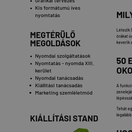
Grafikai tervezés
Kis formátumú íves
MIL
nyomtatás
Létezik 
MEGTÉRÜLŐ
órákat ú
MEGOLDÁSOK
keverik 
Nyomdai szolgáltatások
50 
Nyomtatás - nyomda XIII.
OK
kerület
Nyomdai tanácsadás
Kiállítási tanácsadás
A funkci
Marketing szemléletmód
zenelejá
lépésszá
Tehát eg
legalább
KIÁLLÍTÁSI STAND