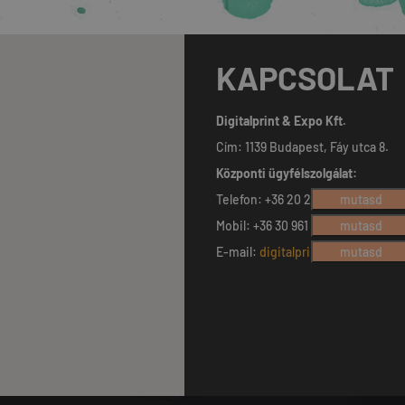
KAPCSOLAT
Digitalprint & Expo Kft.
Cím: 1139 Budapest, Fáy utca 8.
Központi ügyfélszolgálat:
Telefon: +36 20 230 8736
mutasd
Mobil: +36 30 961 9645
mutasd
E-mail:
digitalprint@digitalprint.
mutasd