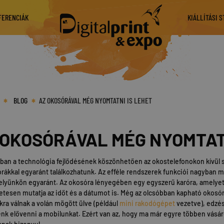
FERENCIÁK
KIÁLLÍTÁSI 
BLOG
AZ OKOSÓRÁVAL MÉG NYOMTATNI IS LEHET
 OKOSÓRÁVAL MÉG NYOMTATN
ban a technológia fejlődésének köszönhetően az okostelefonokon kívül 
rákkal egyaránt találkozhatunk. Az efféle rendszerek funkciói nagyban
yünkön egyaránt. Az okosóra lényegében egy egyszerű karóra, amelyet 
tesen mutatja az időt és a dátumot is. Még az olcsóbban kapható okosór
ra válnak a volán mögött ülve (például
mini rakodógépet
vezetve), edzé
nk elővenni a mobilunkat. Ezért van az, hogy ma már egyre többen vásár